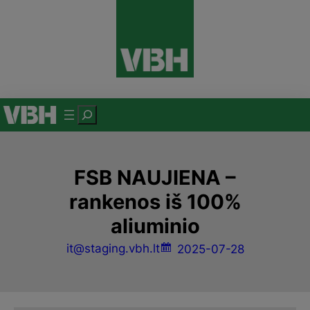
Eiti
prie
turinio
P
a
i
e
FSB NAUJIENA –
š
rankenos iš 100%
k
aliuminio
a
it@staging.vbh.lt
2025-07-28