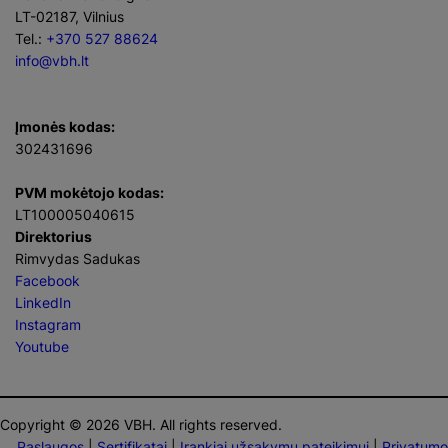
LT-02187, Vilnius
Tel.:
+370 527 88624
info@vbh.lt
Įmonės kodas:
302431696
PVM mokėtojo kodas:
LT100005040615
Direktorius
Rimvydas Sadukas
Facebook
LinkedIn
Instagram
Youtube
Copyright © 2026 VBH. All rights reserved.
Paslaugos
|
Sertifikatai
|
Įrankiai užsakymų pateikimui
|
Privatumo