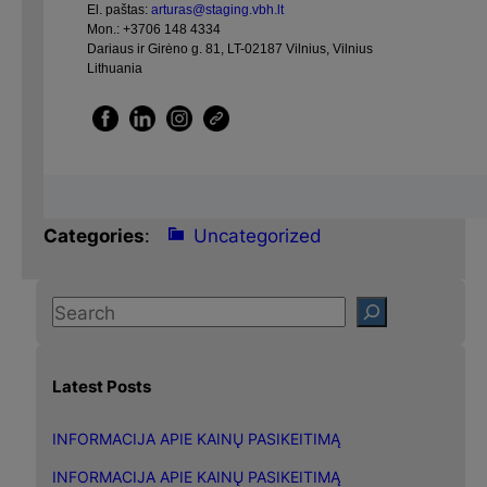
El. paštas:
arturas@staging.vbh.lt
Mon.:
+3706 148 4334
Dariaus ir Girėno g. 81, LT-02187 Vilnius, Vilnius
Lithuania
Categories
:
Uncategorized
S
e
a
Latest Posts
r
c
INFORMACIJA APIE KAINŲ PASIKEITIMĄ
h
INFORMACIJA APIE KAINŲ PASIKEITIMĄ