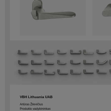
VBH Lithuania UAB
Artūras Žilevičius
Produkto vadybininkas