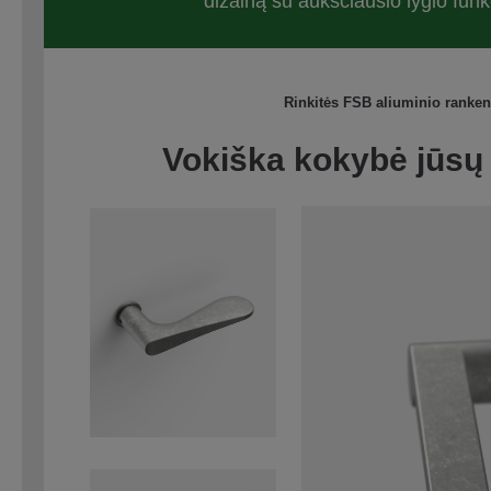
dizainą su aukščiausio lygio fun
Rinkitės FSB aliuminio ranke
Vokiška kokybė jūs