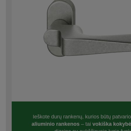
Ieškote durų rankenų, kurios būtų patvario
aliuminio rankenos
– tai
v
okiška kokyb