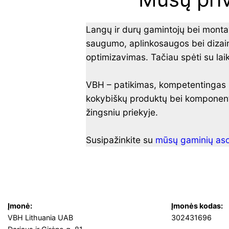
Langų ir durų gamintojų bei montavi
saugumo, aplinkosaugos bei dizain
optimizavimas. Tačiau spėti su lai
VBH – patikimas, kompetentingas 
kokybiškų produktų bei komponentų
žingsniu priekyje.
Susipažinkite su
mūsų gaminių aso
Įmonė:
Įmonės kodas:
VBH Lithuania UAB
302431696