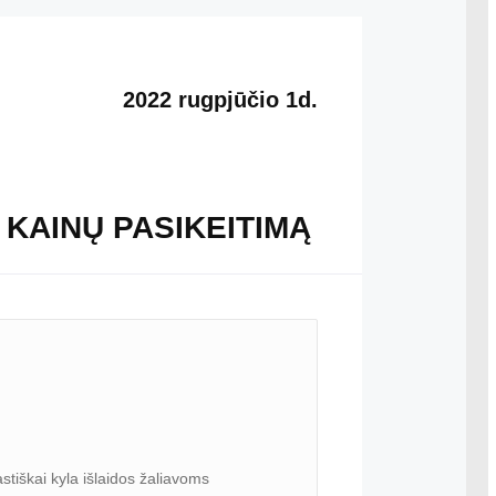
2022 rugpjūčio 1d.
 KAINŲ PASIKEITIMĄ
tiškai kyla išlaidos žaliavoms