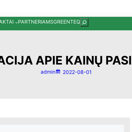
AKTAI
PARTNERIAMS
GREENTEQ
P
a
i
e
š
CIJA APIE KAINŲ PAS
k
a
admin
2022-08-01