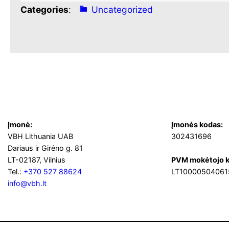
Categories
:
Uncategorized
Įmonė:
Įmonės kodas:
VBH Lithuania UAB
302431696
Dariaus ir Girėno g. 81
LT-02187, Vilnius
PVM mokėtojo k
Tel.:
+370 527 88624
LT10000504061
info@vbh.lt