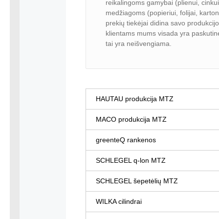
reikalingoms gamybai (plienui, cinkui,
medžiagoms (popieriui, folijai, karton
prekių tiekėjai didina savo produkcij
klientams mums visada yra paskutinė i
tai yra neišvengiama.
HAUTAU produkcija MTZ
MACO produkcija MTZ
greenteQ rankenos
SCHLEGEL q-lon MTZ
SCHLEGEL šepetėlių MTZ
WILKA cilindrai