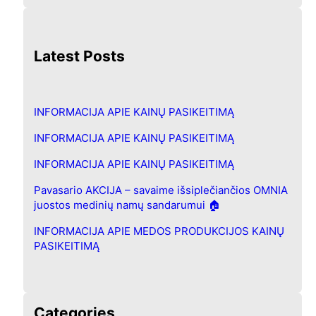
e
a
r
Latest Posts
c
h
INFORMACIJA APIE KAINŲ PASIKEITIMĄ
INFORMACIJA APIE KAINŲ PASIKEITIMĄ
INFORMACIJA APIE KAINŲ PASIKEITIMĄ
Pavasario AKCIJA – savaime išsiplečiančios OMNIA
juostos medinių namų sandarumui 🏠
INFORMACIJA APIE MEDOS PRODUKCIJOS KAINŲ
PASIKEITIMĄ
Categories