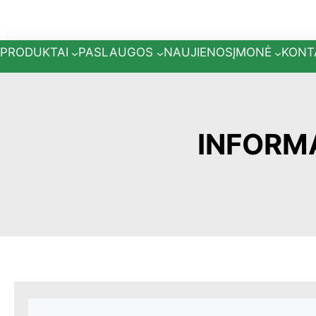
Eiti
prie
turinio
PRODUKTAI
PASLAUGOS
NAUJIENOS
ĮMONĖ
KONT
INFORMA