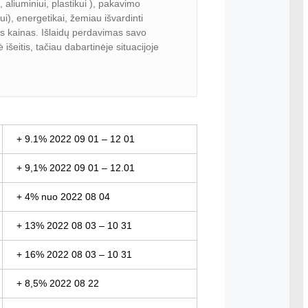
 aliuminiui, plastikui ), pakavimo
ui), energetikai, žemiau išvardinti
os kainas. Išlaidų perdavimas savo
šeitis, tačiau dabartinėje situacijoje
+ 9.1% 2022 09 01 – 12 01
+ 9,1% 2022 09 01 – 12.01
+ 4% nuo 2022 08 04
+ 13% 2022 08 03 – 10 31
+ 16% 2022 08 03 – 10 31
+ 8,5% 2022 08 22