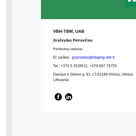
VBH-TBM, UAB
Gražvydas Petravičius
Pardavimų vadovas
El. paštas
grazvydas@staging.vbh.lt
Tel.:
+370 5 2639511
;
+370 687 79755
Dariaus ir Girėno g. 81, LT-02189 Vilnius, Vilnius
Lithuania