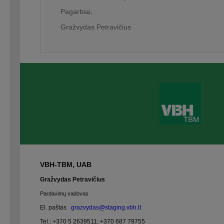
Pagarbiai,
Gražvydas Petravičius
VBH-TBM, UAB
Gražvydas Petravičius
Pardavimų vadovas
El. paštas
grazvydas@staging.vbh.lt
Tel.:
+370 5 2639511
;
+370 687 79755