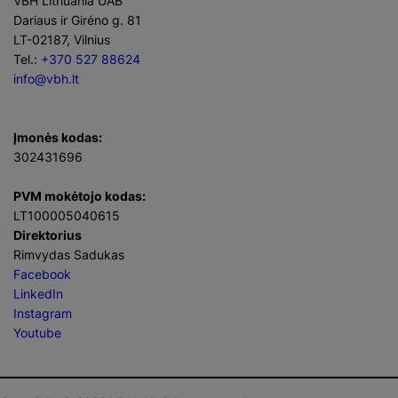
VBH Lithuania UAB
Dariaus ir Girėno g. 81
LT-02187, Vilnius
Tel.:
+370 527 88624
info@vbh.lt
Įmonės kodas:
302431696
PVM mokėtojo kodas:
LT100005040615
Direktorius
Rimvydas Sadukas
Facebook
LinkedIn
Instagram
Youtube