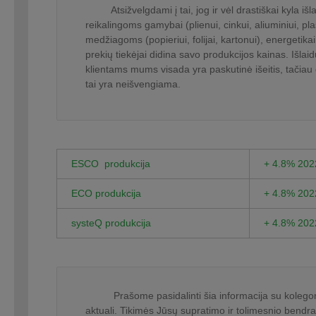
Atsižvelgdami į tai, jog ir vėl drastiškai kyla išl
reikalingoms gamybai (plienui, cinkui, aliuminiui, pla
medžiagoms (popieriui, folijai, kartonui), energetikai
prekių tiekėjai didina savo produkcijos kainas. Išla
klientams mums visada yra paskutinė išeitis, tačiau 
tai yra neišvengiama.
ESCO produkcija
+ 4.8% 202
ECO produkcija
+ 4.8% 202
systeQ produkcija
+ 4.8% 202
Prašome pasidalinti šia informacija su kolegomis,
aktuali. Tikimės Jūsų supratimo ir tolimesnio bendr