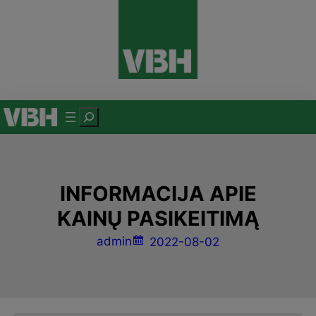
Eiti
prie
turinio
P
a
i
e
INFORMACIJA APIE
š
k
KAINŲ PASIKEITIMĄ
a
admin
2022-08-02