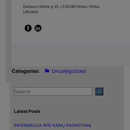
Dariaus ir Girėno g. 81, LT-02189 Vilnius, Vilnius
Lithuania
Categories
:
Uncategorized
S
e
a
Latest Posts
r
c
INFORMACIJA APIE KAINŲ PASIKEITIMĄ