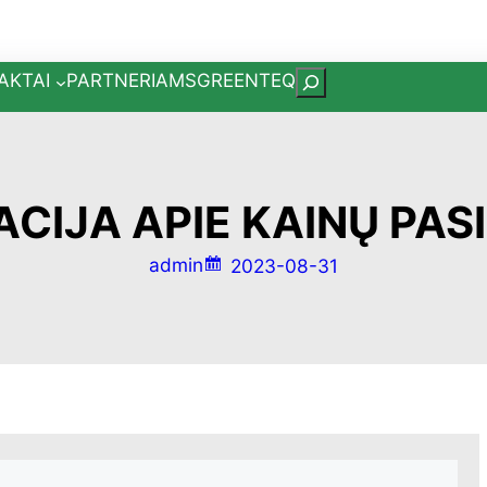
AKTAI
PARTNERIAMS
GREENTEQ
P
a
i
e
š
CIJA APIE KAINŲ PAS
k
a
admin
2023-08-31