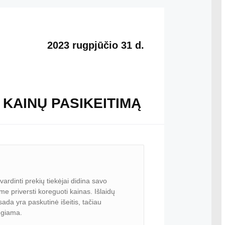
2023 rugpjūčio 31 d.
 KAINŲ PASIKEITIMĄ
rdinti prekių tiekėjai didina savo
e priversti koreguoti kainas. Išlaidų
da yra paskutinė išeitis, tačiau
engiama.