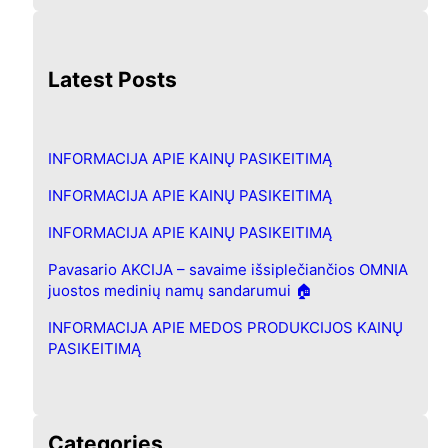
e
a
r
Latest Posts
c
h
INFORMACIJA APIE KAINŲ PASIKEITIMĄ
INFORMACIJA APIE KAINŲ PASIKEITIMĄ
INFORMACIJA APIE KAINŲ PASIKEITIMĄ
Pavasario AKCIJA – savaime išsiplečiančios OMNIA
juostos medinių namų sandarumui 🏠
INFORMACIJA APIE MEDOS PRODUKCIJOS KAINŲ
PASIKEITIMĄ
Categories