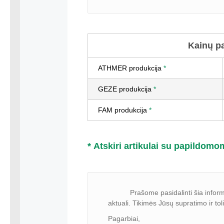
Kainų pa
ATHMER produkcija
*
GEZE produkcija
*
FAM produkcija
*
* Atskiri artikulai su papildomo
Prašome pasidalinti šia informacij
aktuali. Tikimės Jūsų supratimo ir t
Pagarbiai,