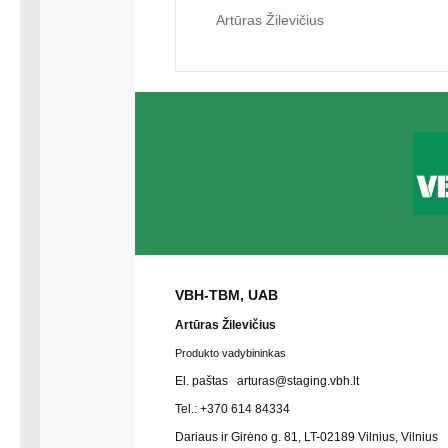
Artūras Žilevičius
VBH-TBM, UAB
Artūras Žilevičius
Produkto vadybininkas
El. paštas arturas
@staging.vbh.lt
Tel.:
+370 614 84334
Dariaus ir Girėno g. 81, LT-02189 Vilnius, Vilnius