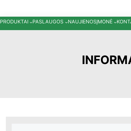
Eiti
prie
turinio
PRODUKTAI
PASLAUGOS
NAUJIENOS
ĮMONĖ
KONT
INFORMA