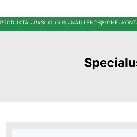
Eiti
prie
turinio
PRODUKTAI
PASLAUGOS
NAUJIENOS
ĮMONĖ
KONT
Specialu