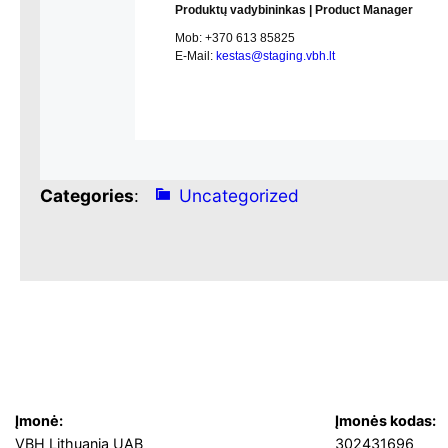
Produktų vadybininkas | Product Manager
Mob:
+370 613 85825
E-Mail:
kestas@staging.vbh.lt
Categories
:
Uncategorized
Įmonė:
Įmonės kodas:
VBH Lithuania UAB
302431696