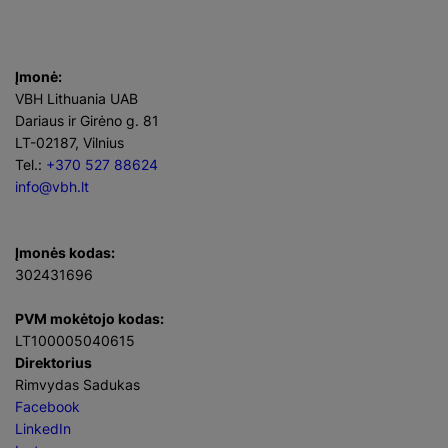
Įmonė:
VBH Lithuania UAB
Dariaus ir Girėno g. 81
LT-02187, Vilnius
Tel.:
+370 527 88624
info@vbh.lt
Įmonės kodas:
302431696
PVM mokėtojo kodas:
LT100005040615
Direktorius
Rimvydas Sadukas
Facebook
LinkedIn