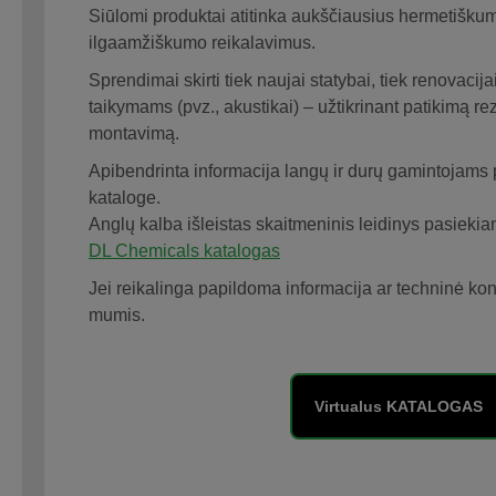
Siūlomi produktai atitinka aukščiausius hermetiškumo
ilgaamžiškumo reikalavimus.
Sprendimai skirti tiek naujai statybai, tiek renovacij
taikymams (pvz., akustikai) – užtikrinant patikimą rez
montavimą.
Apibendrinta informacija langų ir durų gamintojam
kataloge.
Anglų kalba išleistas skaitmeninis leidinys pasiekia
DL Chemicals katalogas
Jei reikalinga papildoma informacija ar techninė kons
mumis.
Virtualus KATALOGAS