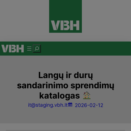
Eiti
prie
turinio
P
a
i
e
Langų ir durų
š
sandarinimo sprendimų
k
katalogas
a
it@staging.vbh.lt
2026-02-12