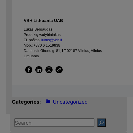
VBH Lithuania UAB
Lukas Bergaudas
Produktų vadybininkas
El. paštas:
lukas@vbh.lt
Mob.:
+370 6 1519838
Dariaus ir Girėno g. 81, LT-02187 Vilnius, Vilnius
Lithuania
Categories
:
Uncategorized
S
e