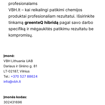
profesionalams
VBH.lt – kai reikalingi patikimi chemijos
produktai profesionaliam rezultatui. Išsirinkite
tinkamą
greenteQ hibridą
pagal savo darbo
specifiką ir mėgaukitės patikimu rezultatu be
kompromisų.
Įmonė:
VBH Lithuania UAB
Dariaus ir Girėno g. 81
LT-02187, Vilnius
Tel.:
+370 527 88624
info@vbh.lt
Įmonės kodas:
302431696