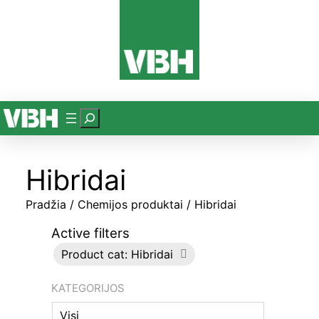
P
a
i
Hibridai
e
š
Pradžia
/
Chemijos produktai
/ Hibridai
k
a
Active filters
Product cat: Hibridai
KATEGORIJOS
Visi