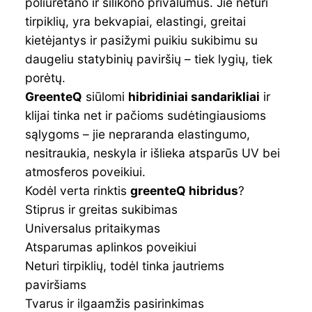
poliuretano ir silikono privalumus. Jie neturi
tirpiklių, yra bekvapiai, elastingi, greitai
kietėjantys ir pasižymi puikiu sukibimu su
daugeliu statybinių paviršių – tiek lygių, tiek
porėtų.
GreenteQ
siūlomi
hibridiniai sandarikliai
ir
klijai tinka net ir pačioms sudėtingiausioms
sąlygoms – jie nepraranda elastingumo,
nesitraukia, neskyla ir išlieka atsparūs UV bei
atmosferos poveikiui.
Kodėl verta rinktis
greenteQ hibridus
?
Stiprus ir greitas sukibimas
Universalus pritaikymas
Atsparumas aplinkos poveikiui
Neturi tirpiklių, todėl tinka jautriems
paviršiams
Tvarus ir ilgaamžis pasirinkimas