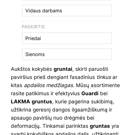
Vidaus darbams
PASKIRTIS
Priedai
Sienoms
Aukštos kokybės
gruntai
, skirti paruošti
paviršius prieš dengiant fasadinius
tinkus
ar
kitas
apdailos medžiagas
. Mūsų asortimente
rasite patikimus ir efektyvius
Guardi
bei
LAKMA
gruntus
, kurie pagerina sukibimą,
užtikrina geresnį dangos ilgaamžiškumą ir
apsaugo paviršių nuo drėgmės bei
deformacijų. Tinkamai parinktas
gruntas
yra
svarbi kokybiškos apdailos dalis, užtikrinanti