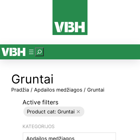
P
a
i
Gruntai
e
š
Pradžia
/
Apdailos medžiagos
/ Gruntai
k
a
Active filters
Product cat: Gruntai
KATEGORIJOS
Apdailos medžiagos