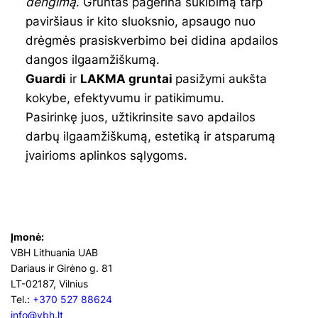
dengimą
. Gruntas pagerina sukibimą tarp
paviršiaus ir kito sluoksnio, apsaugo nuo
drėgmės prasiskverbimo bei didina apdailos
dangos ilgaamžiškumą.
Guardi
ir
LAKMA gruntai
pasižymi aukšta
kokybe, efektyvumu ir patikimumu.
Pasirinkę juos, užtikrinsite savo apdailos
darbų ilgaamžiškumą, estetiką ir atsparumą
įvairioms aplinkos sąlygoms.
Įmonė:
VBH Lithuania UAB
Dariaus ir Girėno g. 81
LT-02187, Vilnius
Tel.:
+370 527 88624
info@vbh.lt