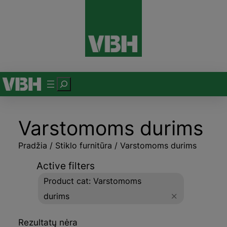
P
a
i
Varstomoms durims
e
š
Pradžia
/
Stiklo furnitūra
/ Varstomoms durims
k
a
Active filters
Product cat: Varstomoms
durims
Rezultatų nėra