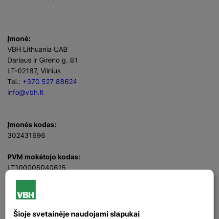
Įmonė:
VBH Lithuania UAB
Dariaus ir Girėno g. 81
LT-02187, Vilnius
Tel.:
+370 527 88624
info@vbh.lt
Įmonės kodas:
302431696
PVM mokėtojo kodas:
LT100005040615
Direktorius
Rimvydas Sadukas
Facebook
LinkedIn
Šioje svetainėje naudojami slapukai