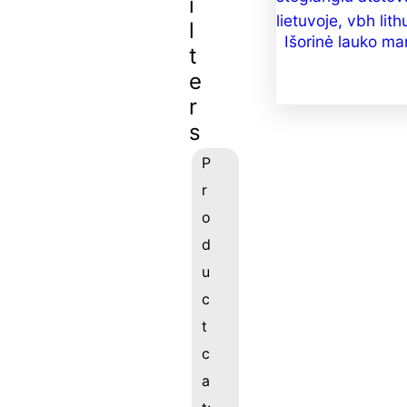
i
l
Išorinė lauko ma
t
e
r
s
P
r
o
d
u
c
t
c
a