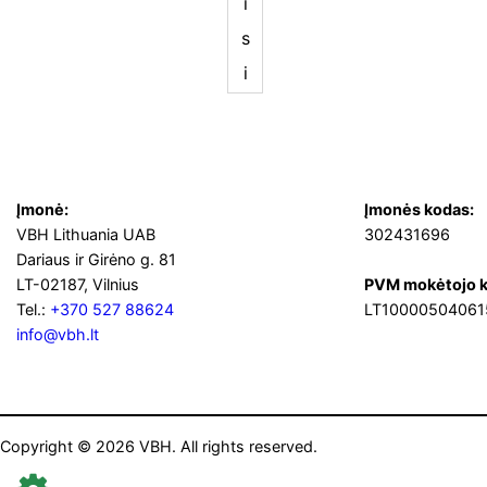
i
s
i
Įmonė:
Įmonės kodas:
VBH Lithuania UAB
302431696
Dariaus ir Girėno g. 81
LT-02187, Vilnius
PVM mokėtojo k
Tel.:
+370 527 88624
LT10000504061
info@vbh.lt
Copyright © 2026 VBH. All rights reserved.