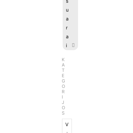
s
u
a
r
a
i
K
A
T
E
G
O
R
I
J
O
S
V