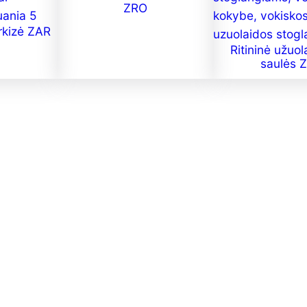
ZRO
rkizė ZAR
Ritininė užuo
saulės 