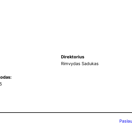
Direktorius
Rimvydas Sadukas
odas:
5
Pasla