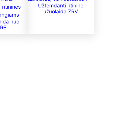
Užtemdanti ritininė
užuolaida ZRV
laida nuo
ZRE