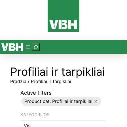
P
a
i
Profiliai ir tarpikliai
e
š
Pradžia
/ Profiliai ir tarpikliai
k
a
Active filters
Product cat: Profiliai ir tarpikliai
KATEGORIJOS
Visi