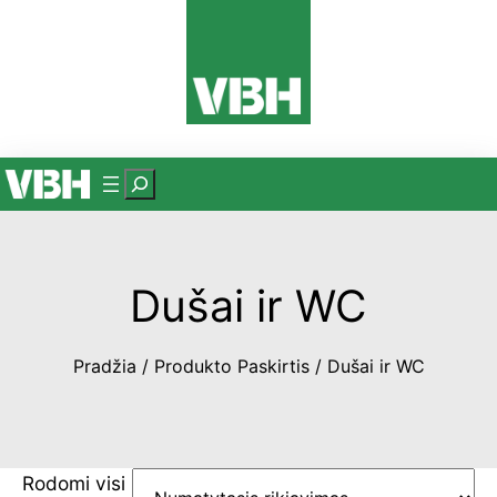
Eiti
prie
turinio
P
a
i
e
Dušai ir WC
š
k
a
Pradžia
/ Produkto Paskirtis / Dušai ir WC
Rodomi visi