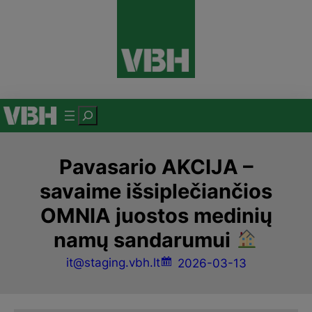
Eiti
prie
turinio
P
a
i
Pavasario AKCIJA –
e
savaime išsiplečiančios
š
k
OMNIA juostos medinių
a
namų sandarumui
it@staging.vbh.lt
2026-03-13