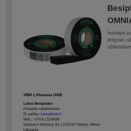
Besipl
OMNI
Inovatyvi ju
drėgmei, už
užtikrinda
VBH Lithuania UAB
Lukas Bergaudas
Produkto vadybininkas
El. paštas:
lukas@vbh.lt
Mob.:
+370 6 1519838
Dariaus ir Girėno g. 81, LT-02187 Vilnius, Vilnius
Lithuania