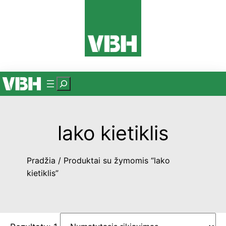
Eiti
prie
turinio
P
a
i
e
lako kietiklis
š
k
Pradžia
/ Produktai su žymomis “lako
a
kietiklis”