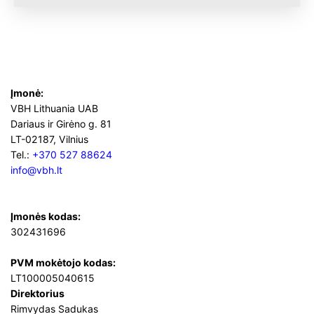
Įmonė:
VBH Lithuania UAB
Dariaus ir Girėno g. 81
LT-02187, Vilnius
Tel.:
+370 527 88624
info@vbh.lt
Įmonės kodas:
302431696
PVM mokėtojo kodas:
LT100005040615
Direktorius
Rimvydas Sadukas