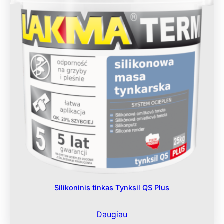
Silikoninis tinkas Tynksil QS Plus
Daugiau