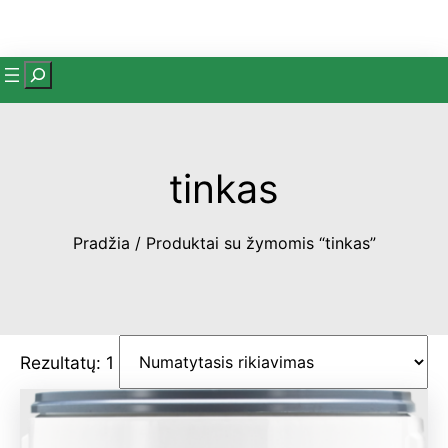
Eiti
prie
turinio
P
a
i
e
tinkas
š
k
a
Pradžia
/ Produktai su žymomis “tinkas”
Rezultatų: 1