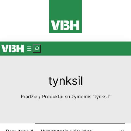
Eiti
prie
turinio
P
a
i
e
tynksil
š
k
a
Pradžia
/ Produktai su žymomis “tynksil”