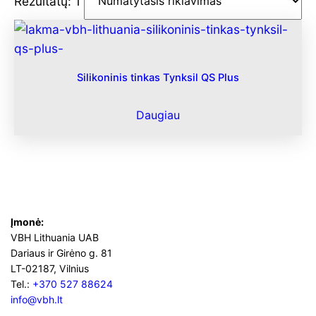
Rezultatų: 1
Silikoninis tinkas Tynksil QS Plus
Daugiau
Įmonė:
VBH Lithuania UAB
Dariaus ir Girėno g. 81
LT-02187, Vilnius
Tel.:
+370 527 88624
info@vbh.lt