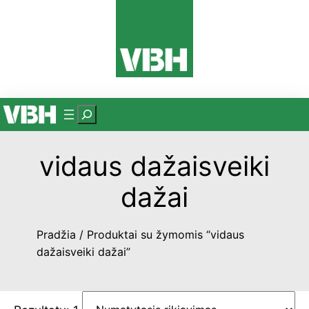
Eiti
prie
turinio
P
a
i
vidaus dažaisveiki
e
š
dažai
k
a
Pradžia
/ Produktai su žymomis “vidaus
dažaisveiki dažai”