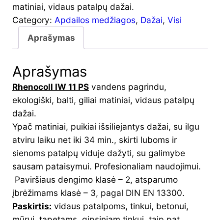
matiniai, vidaus patalpų dažai.
Category:
Apdailos medžiagos
, 
Dažai
, 
Visi
Aprašymas
Aprašymas
Rhenocoll IW 11 PS
vandens pagrindu,
ekologiški, balti, giliai matiniai, vidaus patalpų
dažai.
Ypač matiniai, puikiai išsiliejantys dažai, su ilgu
atviru laiku net iki 34 min., skirti luboms ir
sienoms patalpų viduje dažyti, su galimybe
sausam pataisymui. Profesionaliam naudojimui.
Paviršiaus dengimo klasė – 2, atsparumo
įbrėžimams klasė – 3, pagal DIN EN 13300.
Paskirtis:
vidaus patalpoms, tinkui, betonui,
mūrui, tapetams, gipsiniam tinkui, taip pat