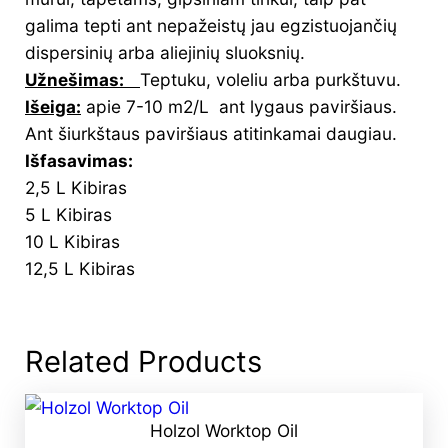
galima tepti ant nepažeistų jau egzistuojančių
dispersinių arba aliejinių sluoksnių.
Užnešimas:
Teptuku, voleliu arba purkštuvu.
Išeiga:
apie 7-10 m2/L ant lygaus paviršiaus.
Ant šiurkštaus paviršiaus atitinkamai daugiau.
Išfasavimas:
2,5 L Kibiras
5 L Kibiras
10 L Kibiras
12,5 L Kibiras
Related Products
Holzol Worktop Oil