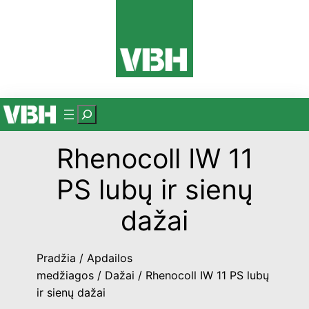
Eiti
prie
turinio
P
a
Rhenocoll IW 11
i
e
PS lubų ir sienų
š
k
dažai
a
Pradžia
/
Apdailos
medžiagos
/
Dažai
/ Rhenocoll IW 11 PS lubų
ir sienų dažai