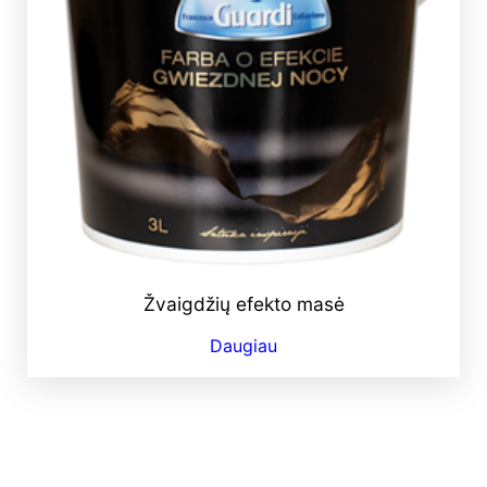
Žvaigdžių efekto masė
Daugiau