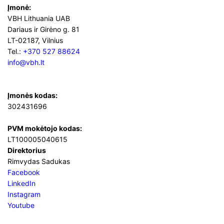
Įmonė:
VBH Lithuania UAB
Dariaus ir Girėno g. 81
LT-02187, Vilnius
Tel.:
+370 527 88624
info@vbh.lt
Įmonės kodas:
302431696
PVM mokėtojo kodas:
LT100005040615
Direktorius
Rimvydas Sadukas
Facebook
LinkedIn
Instagram
Youtube