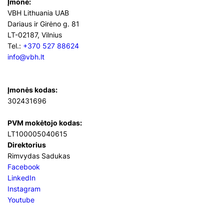
Įmonė:
VBH Lithuania UAB
Dariaus ir Girėno g. 81
LT-02187, Vilnius
Tel.:
+370 527 88624
info@vbh.lt
Įmonės kodas:
302431696
PVM mokėtojo kodas:
LT100005040615
Direktorius
Rimvydas Sadukas
Facebook
LinkedIn
Instagram
Youtube