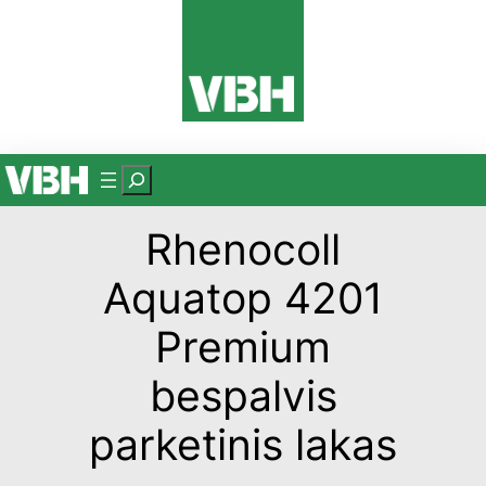
Eiti
prie
turinio
P
a
Rhenocoll
i
e
Aquatop 4201
š
k
Premium
a
bespalvis
parketinis lakas