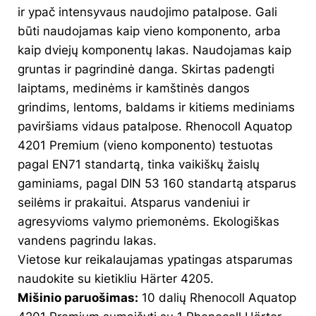
ir ypač intensyvaus naudojimo patalpose. Gali
būti naudojamas kaip vieno komponento, arba
kaip dviejų komponentų lakas. Naudojamas kaip
gruntas ir pagrindinė danga. Skirtas padengti
laiptams, medinėms ir kamštinės dangos
grindims, lentoms, baldams ir kitiems mediniams
paviršiams vidaus patalpose. Rhenocoll Aquatop
4201 Premium (vieno komponento) testuotas
pagal EN71 standartą, tinka vaikiškų žaislų
gaminiams, pagal DIN 53 160 standartą atsparus
seilėms ir prakaitui. Atsparus vandeniui ir
agresyvioms valymo priemonėms. Ekologiškas
vandens pagrindu lakas.
Vietose kur reikalaujamas ypatingas atsparumas
naudokite su kietikliu Härter 4205.
Mišinio paruošimas:
10 dalių Rhenocoll Aquatop