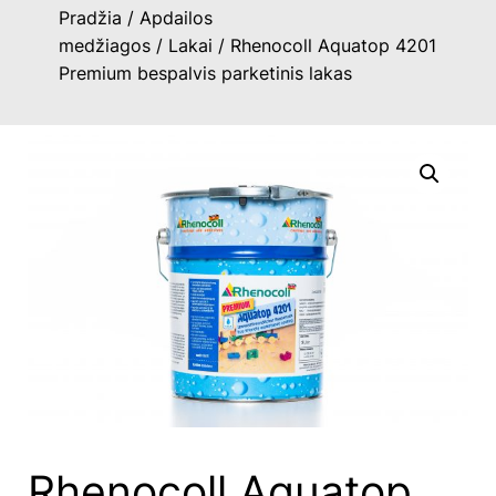
Pradžia
/
Apdailos
medžiagos
/
Lakai
/ Rhenocoll Aquatop 4201
Premium bespalvis parketinis lakas
Rhenocoll Aquatop