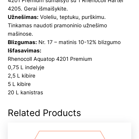
4201 Premium sumaišyti su 1 Rhenocoll Härter
4205. Gerai išmaišykite.
Užnešimas:
Voleliu, teptuku, purškimu.
Tinkamas naudoti pramoninio užnešimo
mašinose.
Blizgumas:
Nr. 17 – matinis 10-12% blizgumo
Išfasavimas:
Rhenocoll Aquatop 4201 Premium
0,75 L indelyje
2,5 L kibire
5 L kibire
20 L kanistras
Related Products