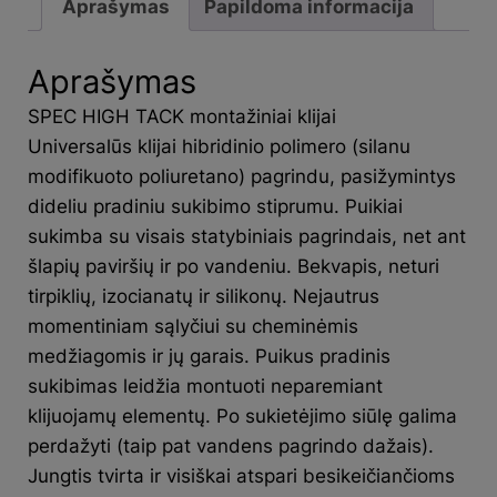
Aprašymas
Papildoma informacija
Aprašymas
SPEC HIGH TACK montažiniai klijai
Universalūs klijai hibridinio polimero (silanu
modifikuoto poliuretano) pagrindu, pasižymintys
dideliu pradiniu sukibimo stiprumu. Puikiai
sukimba su visais statybiniais pagrindais, net ant
šlapių paviršių ir po vandeniu. Bekvapis, neturi
tirpiklių, izocianatų ir silikonų. Nejautrus
momentiniam sąlyčiui su cheminėmis
medžiagomis ir jų garais. Puikus pradinis
sukibimas leidžia montuoti neparemiant
klijuojamų elementų. Po sukietėjimo siūlę galima
perdažyti (taip pat vandens pagrindo dažais).
Jungtis tvirta ir visiškai atspari besikeičiančioms