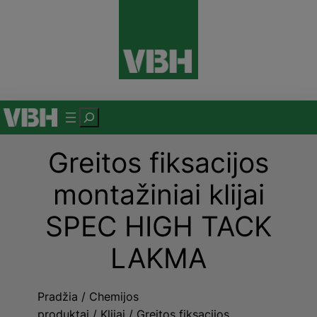
Eiti
prie
turinio
P
a
Greitos fiksacijos
i
e
montažiniai klijai
š
k
SPEC HIGH TACK
a
LAKMA
Pradžia
/
Chemijos
produktai
/
Klijai
/ Greitos fiksacijos