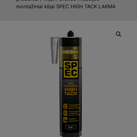
montažiniai klijai SPEC HIGH TACK LAKMA