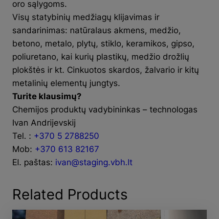
oro sąlygoms.
Visų statybinių medžiagų klijavimas ir
sandarinimas: natūralaus akmens, medžio,
betono, metalo, plytų, stiklo, keramikos, gipso,
poliuretano, kai kurių plastikų, medžio drožlių
plokštės ir kt. Cinkuotos skardos, žalvario ir kitų
metalinių elementų jungtys.
Turite klausimų?
Chemijos produktų vadybininkas – technologas
Ivan Andrijevskij
Tel. :
+370 5 2788250
Mob:
+370 613 82167
El. paštas:
ivan@staging.vbh.lt
Related Products