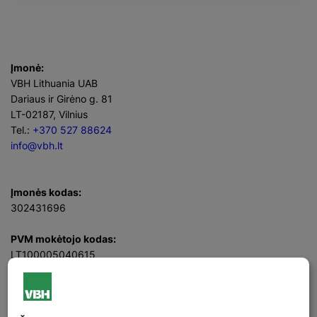
Įmonė:
VBH Lithuania UAB
Dariaus ir Girėno g. 81
LT-02187, Vilnius
Tel.:
+370 527 88624
info@vbh.lt
Įmonės kodas:
302431696
PVM mokėtojo kodas:
LT100005040615
Direktorius
Rimvydas Sadukas
Facebook
LinkedIn