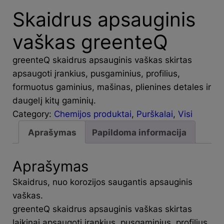
Skaidrus apsauginis
vaškas greenteQ
greenteQ skaidrus apsauginis vaškas skirtas
apsaugoti įrankius, pusgaminius, profilius,
formuotus gaminius, mašinas, plienines detales ir
daugelį kitų gaminių.
Category:
Chemijos produktai
, 
Purškalai
, 
Visi
Aprašymas
Papildoma informacija
Aprašymas
Skaidrus, nuo korozijos saugantis apsauginis
vaškas.
greenteQ skaidrus apsauginis vaškas skirtas
laikinai apsaugoti įrankius, pusgaminius, profilius,