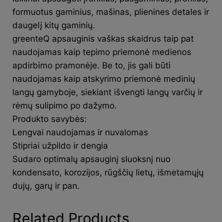
formuotus gaminius, mašinas, plienines detales ir
daugelį kitų gaminių.
greenteQ apsauginis vaškas skaidrus taip pat
naudojamas kaip tepimo priemonė medienos
apdirbimo pramonėje. Be to, jis gali būti
naudojamas kaip atskyrimo priemonė medinių
langų gamyboje, siekiant išvengti langų varčių ir
rėmų sulipimo po dažymo.
Produkto savybės:
Lengvai naudojamas ir nuvalomas
Stipriai užpildo ir dengia
Sudaro optimalų apsauginį sluoksnį nuo
kondensato, korozijos, rūgščių lietų, išmetamųjų
dujų, garų ir pan.
Related Products