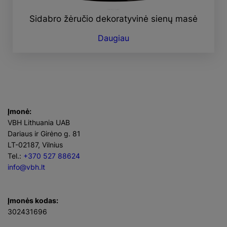
Sidabro žėručio dekoratyvinė sienų masė
Daugiau
Įmonė:
VBH Lithuania UAB
Dariaus ir Girėno g. 81
LT-02187, Vilnius
Tel.:
+370 527 88624
info@vbh.lt
Įmonės kodas:
302431696