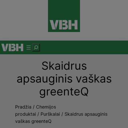
Eiti
prie
turinio
P
a
Skaidrus
i
e
apsauginis vaškas
š
k
greenteQ
a
Pradžia
/
Chemijos
produktai
/
Purškalai
/ Skaidrus apsauginis
vaškas greenteQ