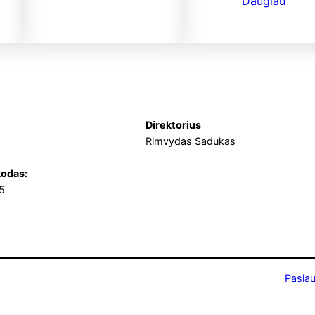
Daugiau
Direktorius
Rimvydas Sadukas
odas:
5
Pasla