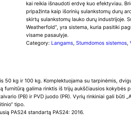
kai reikia išnaudoti erdvę kuo efektyviau. Bri
pripažinta kaip išorinių sulankstomų durų arc
skirtų sulankstomų lauko durų industrijoje. Su
Weatherfold“, yra sistema, kuria pasitiki pagr
visame pasaulyje.
Category:
Langams
, 
Stumdomos sistemos
, 
is 50 kg ir 100 kg. Komplektuojama su tarpinėmis, dvigu
furnitūrą galima rinktis iš trijų aukščiausios kokybės 
alvario (PB) ir PVD juodo (PR). Vyrių rinkiniai gali būti 
inio“ tipo.
jausią PAS24 standartą PAS24: 2016.