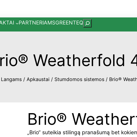
AKTAI
PARTNERIAMS
GREENTEQ
Paieška
rio® Weatherfold 
/
Langams
/
Apkaustai
/
Stumdomos sistemos
/ Brio® Weath
Brio® Weather
„Brio“ suteikia stilingą pranašumą bet koki