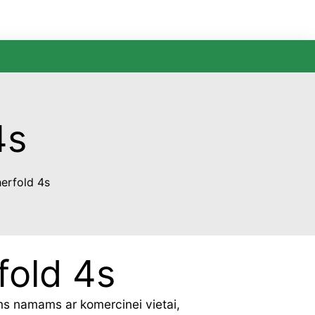
4s
erfold 4s
fold 4s
ems namams ar komercinei vietai,