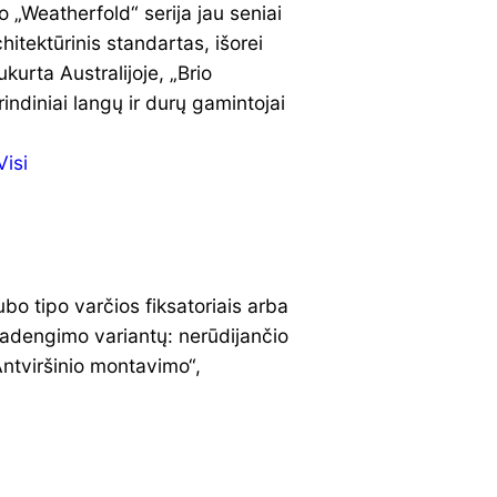
o „Weatherfold“ serija jau seniai
hitektūrinis standartas, išorei
kurta Australijoje, „Brio
indiniai langų ir durų gamintojai
Visi
bo tipo varčios fiksatoriais arba
padengimo variantų: nerūdijančio
„Antviršinio montavimo“,