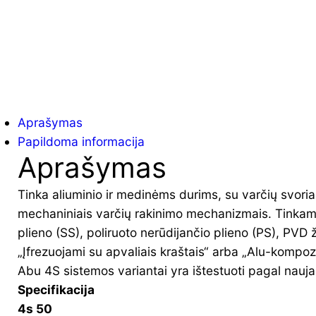
Aprašymas
Papildoma informacija
Aprašymas
Tinka aliuminio ir medinėms durims, su varčių svoria
mechaniniais varčių rakinimo mechanizmais. Tinkamą 
plieno (SS), poliruoto nerūdijančio plieno (PS), PVD ž
„Įfrezuojami su apvaliais kraštais“ arba „Alu-kompozit
Abu 4S sistemos variantai yra ištestuoti pagal nau
Specifikacija
4s 50