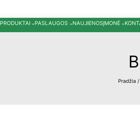
Eiti
prie
turinio
PRODUKTAI
PASLAUGOS
NAUJIENOS
ĮMONĖ
KONT
B
Pradžia