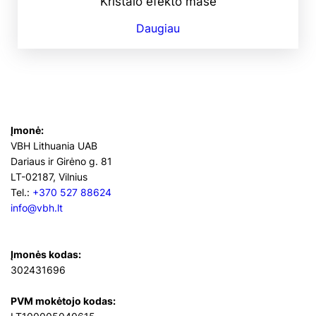
Kristalo efekto masė
Daugiau
Įmonė:
VBH Lithuania UAB
Dariaus ir Girėno g. 81
LT-02187, Vilnius
Tel.:
+370 527 88624
info@vbh.lt
Įmonės kodas:
302431696
PVM mokėtojo kodas: