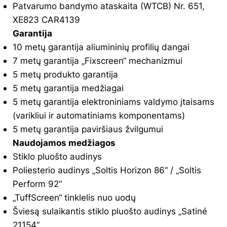
Patvarumo bandymo ataskaita (WTCB) Nr. 651,
XE823 CAR4139
Garantija
10 metų garantija aliumininių profilių dangai
7 metų garantija „Fixscreen“ mechanizmui
5 metų produkto garantija
5 metų garantija medžiagai
5 metų garantija elektroniniams valdymo įtaisams
(varikliui ir automatiniams komponentams)
5 metų garantija paviršiaus žvilgumui
Naudojamos medžiagos
Stiklo pluošto audinys
Poliesterio audinys „Soltis Horizon 86“ / „Soltis
Perform 92“
„TuffScreen“ tinklelis nuo uodų
Šviesą sulaikantis stiklo pluošto audinys „Satiné
21154“