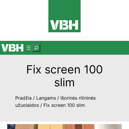
Eiti
prie
turinio
P
a
i
Fix screen 100
e
š
slim
k
a
Pradžia
/
Langams
/
Išorinės ritininės
užuolaidos
/ Fix screen 100 slim