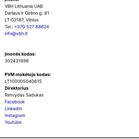
VBH Lithuania UAB
Dariaus ir Girėno g. 81
LT-02187, Vilnius
Tel.:
+370 527 88624
info@vbh.lt
Įmonės kodas:
302431696
PVM mokėtojo kodas:
LT100005040615
Direktorius
Rimvydas Sadukas
Facebook
LinkedIn
Instagram
Youtube