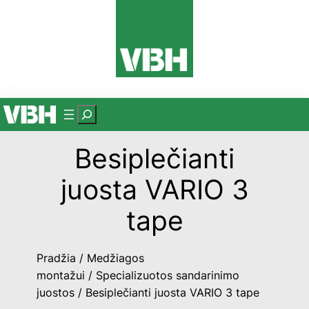
Eiti
prie
turinio
P
a
Besiplečianti
i
e
juosta VARIO 3
š
k
tape
a
Pradžia
/
Medžiagos
montažui
/
Specializuotos sandarinimo
juostos
/ Besiplečianti juosta VARIO 3 tape