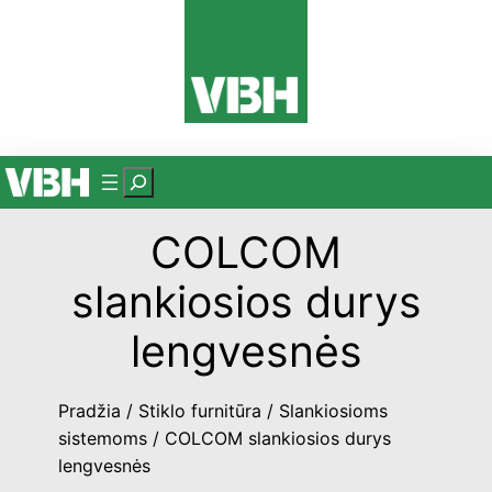
Eiti
prie
turinio
P
a
COLCOM
i
e
slankiosios durys
š
k
lengvesnės
a
Pradžia
/
Stiklo furnitūra
/
Slankiosioms
sistemoms
/ COLCOM slankiosios durys
lengvesnės