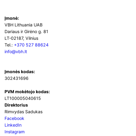
Įmonė:
VBH Lithuania UAB
Dariaus ir Girėno g. 81
LT-02187, Vilnius
Tel.:
+370 527 88624
info@vbh.lt
Įmonės kodas:
302431696
PVM mokėtojo kodas:
LT100005040615
Direktorius
Rimvydas Sadukas
Facebook
LinkedIn
Instagram