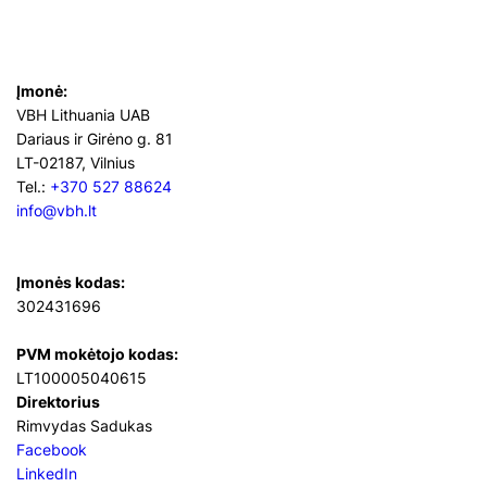
Įmonė:
VBH Lithuania UAB
Dariaus ir Girėno g. 81
LT-02187, Vilnius
Tel.:
+370 527 88624
info@vbh.lt
Įmonės kodas:
302431696
PVM mokėtojo kodas:
LT100005040615
Direktorius
Rimvydas Sadukas
Facebook
LinkedIn