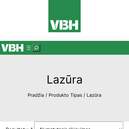
Eiti
prie
turinio
P
a
i
e
Lazūra
š
k
a
Pradžia
/ Produkto Tipas / Lazūra