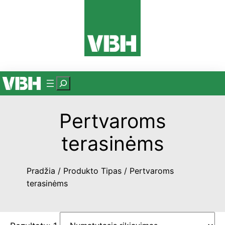
Eiti
prie
turinio
P
a
i
Pertvaroms
e
š
terasinėms
k
a
Pradžia
/ Produkto Tipas / Pertvaroms
terasinėms