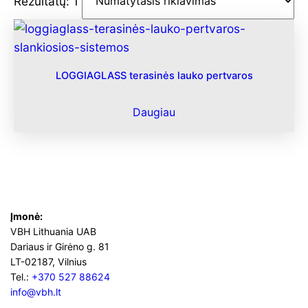
Rezultatų: 1
LOGGIAGLASS terasinės lauko pertvaros
Daugiau
Įmonė:
VBH Lithuania UAB
Dariaus ir Girėno g. 81
LT-02187, Vilnius
Tel.:
+370 527 88624
info@vbh.lt