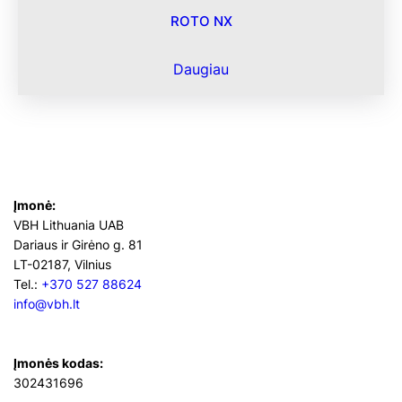
ROTO NX
Daugiau
Įmonė:
VBH Lithuania UAB
Dariaus ir Girėno g. 81
LT-02187, Vilnius
Tel.:
+370 527 88624
info@vbh.lt
Įmonės kodas:
302431696