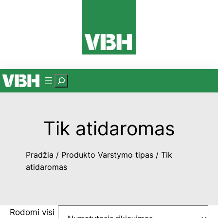
Eiti
prie
turinio
P
a
i
e
Tik atidaromas
š
k
Pradžia
/ Produkto Varstymo tipas / Tik
a
atidaromas
Rodomi visi