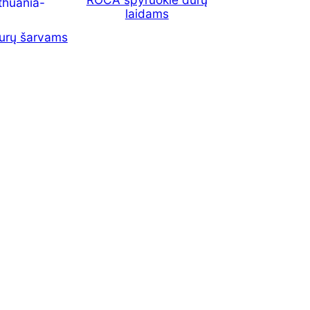
laidams
urų šarvams