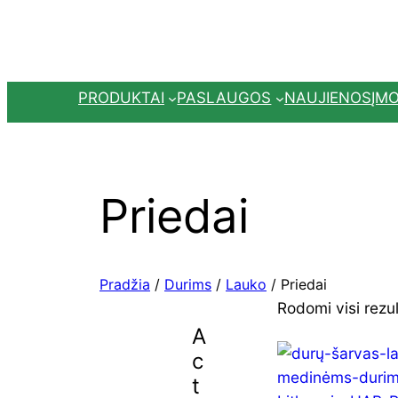
PRODUKTAI
PASLAUGOS
NAUJIENOS
ĮM
Priedai
Pradžia
/
Durims
/
Lauko
/ Priedai
Rodomi visi rezul
A
c
t