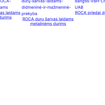
as laidams
ROCA priedai d
durims
ROCA durų šarvas laidams
metalinėms durims