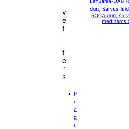
i
v
ROCA durų šarv
e
medinėms 
f
i
l
t
e
r
s
P
r
o
d
u