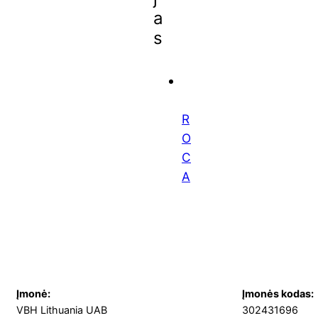
a
s
R
O
C
A
Įmonė:
Įmonės kodas:
VBH Lithuania UAB
302431696