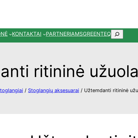
Paieška
ONĖ
KONTAKTAI
PARTNERIAMS
GREENTEQ
nti ritininė užuol
toglangiai
/
Stoglangių aksesuarai
/ Užtemdanti ritininė už