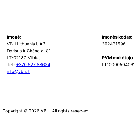
Įmonė:
Įmonės kodas:
VBH Lithuania UAB
302431696
Dariaus ir Girėno g. 81
LT-02187, Vilnius
PVM mokėtojo 
Tel.:
+370 527 88624
LT1000050406
info@vbh.lt
Copyright © 2026 VBH. All rights reserved.