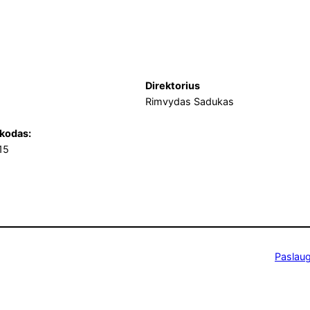
Direktorius
Rimvydas Sadukas
kodas:
15
Paslau