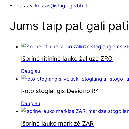
El. paštas:
kestas@staging.vbh.lt
Jums taip pat gali pat
Išorinė ritininė lauko žaliuzė ZRO
Daugiau
Roto stoglangis Designo R4
Daugiau
Išorinė lauko markizė ZAR