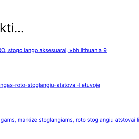
ikti…