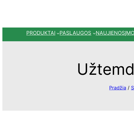
Eiti
prie
turinio
PRODUKTAI
PASLAUGOS
NAUJIENOS
ĮM
Užtemda
Pradžia
/
S