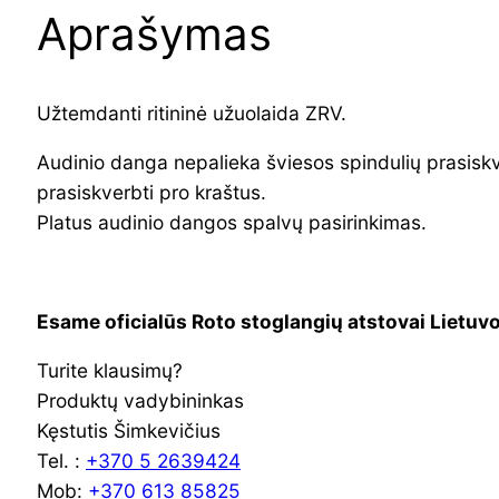
Aprašymas
Užtemdanti ritininė užuolaida ZRV.
Audinio danga nepalieka šviesos spindulių prasiskv
prasiskverbti pro kraštus.
Platus audinio dangos spalvų pasirinkimas.
.
Esame oficialūs Roto stoglangių atstovai Lietuvo
Turite klausimų?
Produktų vadybininkas
Kęstutis Šimkevičius
Tel. :
+370 5 2639424
Mob:
+370 613 85825