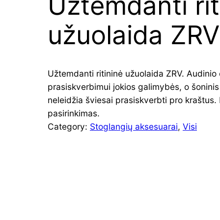
Užtemdanti rit
užuolaida ZRV
Užtemdanti ritininė užuolaida ZRV. Audinio
prasiskverbimui jokios galimybės, o šoninis
neleidžia šviesai prasiskverbti pro kraštus
pasirinkimas.
Category:
Stoglangių aksesuarai
, 
Visi