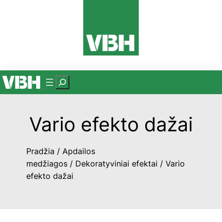
Eiti
prie
turinio
P
a
i
Vario efekto dažai
e
š
k
Pradžia
/
Apdailos
a
medžiagos
/
Dekoratyviniai efektai
/ Vario
efekto dažai