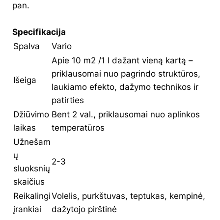
pan.
Specifikacija
Spalva
Vario
Apie 10 m
2
/1 l dažant vieną kartą
–
priklausomai nuo pagrindo struktūros,
Išeiga
laukiamo efekto, dažymo technikos ir
patirties
Džiūvimo
Bent 2 val., priklausomai nuo aplinkos
laikas
temperatūros
Užnešam
ų
2-3
sluoksnių
skaičius
Reikalingi
Volelis, purkštuvas, teptukas, kempinė,
įrankiai
dažytojo pirštinė