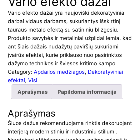
Vario efekto dažai
Vario efekto dažai yra naujoviški dekoratyviniai
darbai vidaus darbams, sukuriantys išskirtinį
tauraus metalo efektą su satininiu blizgesiu.
Produkto savybės ir metaliniai užpildai lemia, kad
ant šiais dažais nudažytų paviršių sukuriami
įvairūs efektai, kurie priklauso nuo pasirinktos
dažymo technikos ir šviesos kritimo kampo.
Category:
Apdailos medžiagos
, 
Dekoratyviniai
efektai
, 
Visi
Aprašymas
Papildoma informacija
Aprašymas
Šiuos dažus rekomenduojama rinktis dekoruojant
interjerą modernistiniu ir industriniu stiliumi.
Naudojant atitinkamus įrankius galima sukurti ir