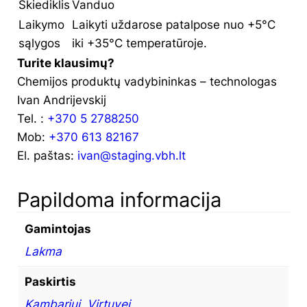
Skiediklis
Vanduo
Laikymo
Laikyti uždarose patalpose nuo +5°C
sąlygos
iki +35°C temperatūroje.
Turite klausimų?
Chemijos produktų vadybininkas – technologas
Ivan Andrijevskij
Tel. :
+370 5 2788250
Mob:
+370 613 82167
El. paštas:
ivan@staging.vbh.lt
Papildoma informacija
Gamintojas
Lakma
Paskirtis
Kambariui
,
Virtuvei