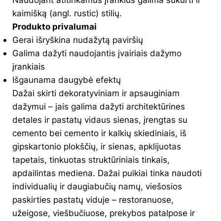
kaimišką (angl. rustic) stilių.
Produkto privalumai
Gerai išryškina nudažytą paviršių
Galima dažyti naudojantis įvairiais dažymo
įrankiais
Išgaunama daugybė efektų
Dažai skirti dekoratyviniam ir apsauginiam
dažymui – jais galima dažyti architektūrines
detales ir pastatų vidaus sienas, įrengtas su
cemento bei cemento ir kalkių skiediniais, iš
gipskartonio plokščių, ir sienas, apklijuotas
tapetais, tinkuotas struktūriniais tinkais,
apdailintas mediena. Dažai puikiai tinka naudoti
individualių ir daugiabučių namų, viešosios
paskirties pastatų viduje – restoranuose,
užeigose, viešbučiuose, prekybos patalpose ir