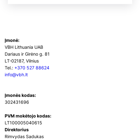
Įmonė:
VBH Lithuania UAB
Dariaus ir Girėno g. 81
LT-02187, Vilnius
Tel.:
+370 527 88624
info@vbh.lt
Įmonės kodas:
302431696
PVM mokėtojo kodas:
LT100005040615
Direktorius
Rimvydas Sadukas