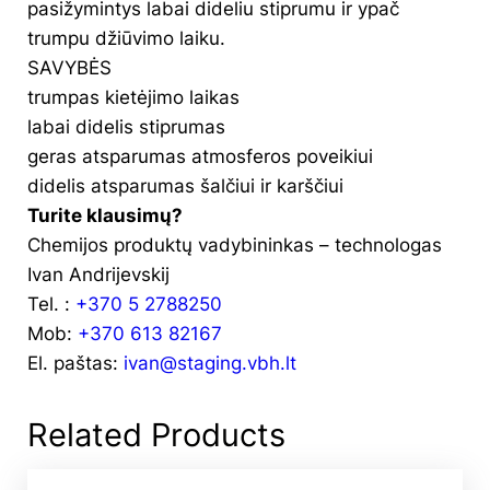
pasižymintys labai dideliu stiprumu ir ypač
trumpu džiūvimo laiku.
SAVYBĖS
trumpas kietėjimo laikas
labai didelis stiprumas
geras atsparumas atmosferos poveikiui
didelis atsparumas šalčiui ir karščiui
Turite klausimų?
Chemijos produktų vadybininkas – technologas
Ivan Andrijevskij
Tel. :
+370 5 2788250
Mob:
+370 613 82167
El. paštas:
ivan@staging.vbh.lt
Related Products