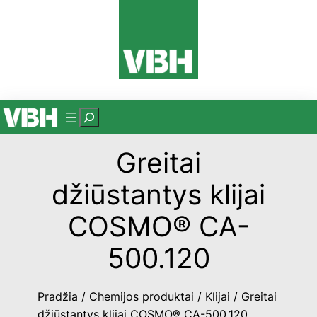
Eiti
prie
turinio
P
a
Greitai
i
e
džiūstantys klijai
š
k
COSMO® CA-
a
500.120
Pradžia
/
Chemijos produktai
/
Klijai
/ Greitai
džiūstantys klijai COSMO® CA-500.120