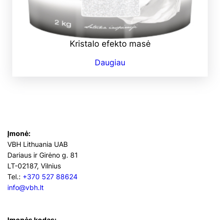
Kristalo efekto masė
Daugiau
Įmonė:
VBH Lithuania UAB
Dariaus ir Girėno g. 81
LT-02187, Vilnius
Tel.:
+370 527 88624
info@vbh.lt
Įmonės kodas: