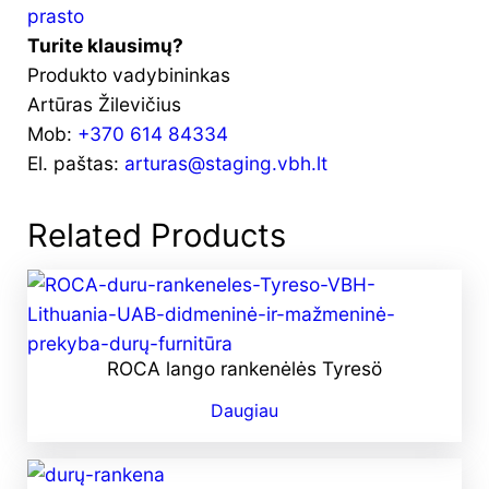
prasto
Turite klausimų?
Produkto vadybininkas
Artūras Žilevičius
Mob:
+370 614 84334
El. paštas:
arturas@staging.vbh.lt
Related Products
ROCA lango rankenėlės Tyresö
Daugiau