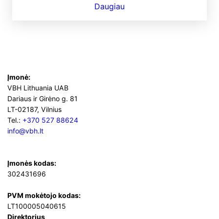
Daugiau
Įmonė:
VBH Lithuania UAB
Dariaus ir Girėno g. 81
LT-02187, Vilnius
Tel.:
+370 527 88624
info@vbh.lt
Įmonės kodas:
302431696
PVM mokėtojo kodas:
LT100005040615
Direktorius