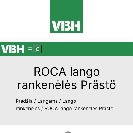
Eiti
prie
turinio
P
a
i
ROCA lango
e
š
rankenėlės Prästö
k
a
Pradžia
/
Langams
/
Lango
rankenėlės
/ ROCA lango rankenėlės Prästö