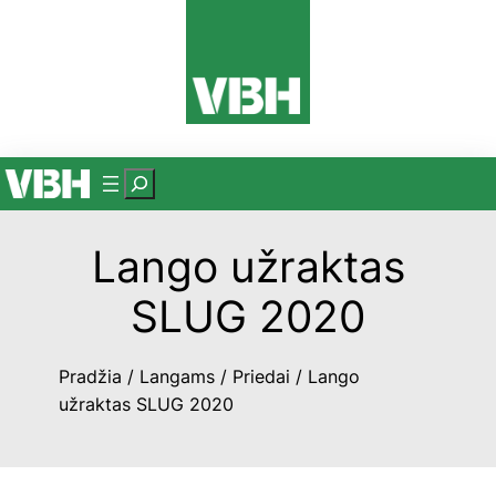
Eiti
prie
turinio
P
a
i
Lango užraktas
e
š
SLUG 2020
k
a
Pradžia
/
Langams
/
Priedai
/ Lango
užraktas SLUG 2020