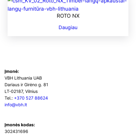
ROTO NX
Daugiau
Įmonė:
VBH Lithuania UAB
Dariaus ir Girėno g. 81
LT-02187, Vilnius
Tel.:
+370 527 88624
info@vbh.lt
Įmonės kodas:
302431696