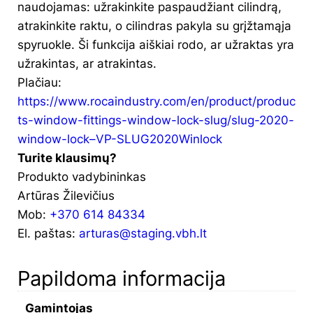
naudojamas: užrakinkite paspaudžiant cilindrą,
atrakinkite raktu, o cilindras pakyla su grįžtamąja
spyruokle. Ši funkcija aiškiai rodo, ar užraktas yra
užrakintas, ar atrakintas.
Plačiau:
https://www.rocaindustry.com/en/product/produc
ts-window-fittings-window-lock-slug/slug-2020-
window-lock–VP-SLUG2020Winlock
Turite klausimų?
Produkto vadybininkas
Artūras Žilevičius
Mob:
+370 614 84334
El. paštas:
arturas@staging.vbh.lt
Papildoma informacija
Gamintojas