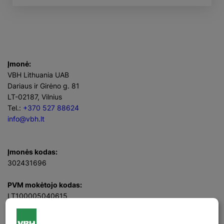
Įmonė:
VBH Lithuania UAB
Dariaus ir Girėno g. 81
LT-02187, Vilnius
Tel.:
+370 527 88624
info@vbh.lt
Įmonės kodas:
302431696
PVM mokėtojo kodas:
LT100005040615
Direktorius
Rimvydas Sadukas