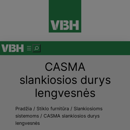
Eiti
prie
turinio
P
a
CASMA
i
e
slankiosios durys
š
k
lengvesnės
a
Pradžia
/
Stiklo furnitūra
/
Slankiosioms
sistemoms
/ CASMA slankiosios durys
lengvesnės