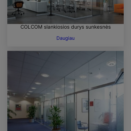
COLCOM slankiosios durys sunkesnės
Daugiau