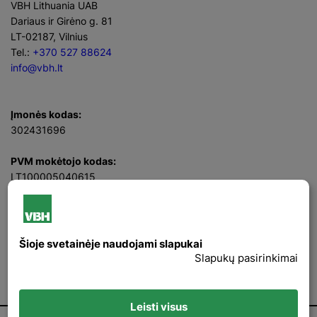
VBH Lithuania UAB
Dariaus ir Girėno g. 81
LT-02187, Vilnius
Tel.:
+370 527 88624
info@vbh.lt
Įmonės kodas:
302431696
PVM mokėtojo kodas:
LT100005040615
Direktorius
Rimvydas Sadukas
Facebook
LinkedIn
Šioje svetainėje naudojami slapukai
Instagram
Slapukų pasirinkimai
Youtube
Leisti visus