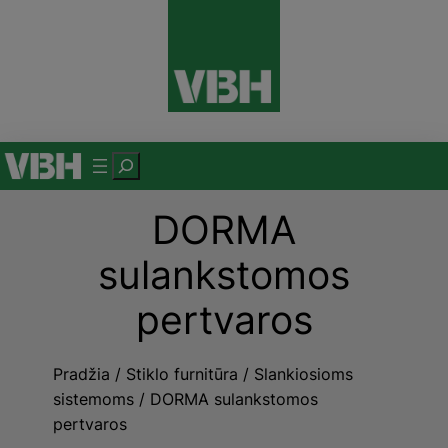
Eiti
prie
turinio
P
a
DORMA
i
e
sulankstomos
š
k
pertvaros
a
Pradžia
/
Stiklo furnitūra
/
Slankiosioms
sistemoms
/ DORMA sulankstomos
pertvaros