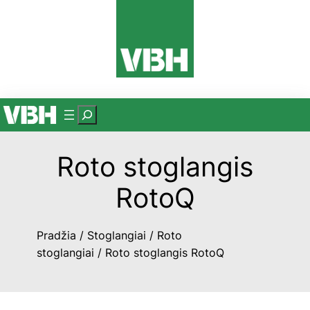
Eiti
prie
turinio
P
a
i
Roto stoglangis
e
š
RotoQ
k
a
Pradžia
/
Stoglangiai
/
Roto
stoglangiai
/ Roto stoglangis RotoQ