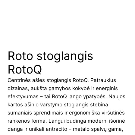
Roto stoglangis
RotoQ
Centrinės ašies stoglangis RotoQ. Patrauklus
dizainas, aukšta gamybos kokybė ir energinis
efektyvumas – tai RotoQ lango ypatybės. Naujos
kartos ašinio varstymo stoglangis stebina
sumaniais sprendimais ir ergonomiška viršutinės
rankenos forma. Langui būdinga moderni išorinė
danga ir unikali antracito – metalo spalvų gama,