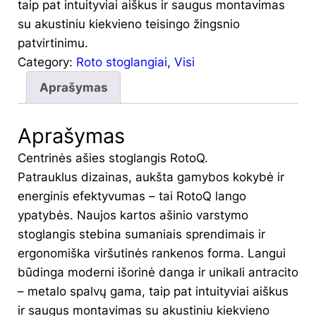
taip pat intuityviai aiškus ir saugus montavimas
su akustiniu kiekvieno teisingo žingsnio
patvirtinimu.
Category:
Roto stoglangiai
, 
Visi
Aprašymas
Aprašymas
Centrinės ašies stoglangis RotoQ.
Patrauklus dizainas, aukšta gamybos kokybė ir
energinis efektyvumas – tai RotoQ lango
ypatybės. Naujos kartos ašinio varstymo
stoglangis stebina sumaniais sprendimais ir
ergonomiška viršutinės rankenos forma. Langui
būdinga moderni išorinė danga ir unikali antracito
– metalo spalvų gama, taip pat intuityviai aiškus
ir saugus montavimas su akustiniu kiekvieno