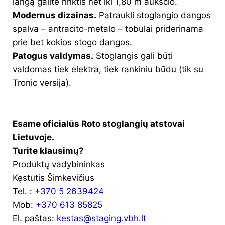
langą galite rinktis net iki 1,80 m aukščio.
Modernus dizainas.
Patraukli stoglangio dangos
spalva – antracito-metalo – tobulai priderinama
prie bet kokios stogo dangos.
Patogus valdymas.
Stoglangis gali būti
valdomas tiek elektra, tiek rankiniu būdu (tik su
Tronic versija).
.
Esame oficialūs Roto stoglangių atstovai
Lietuvoje.
Turite klausimų?
Produktų vadybininkas
Kęstutis Šimkevičius
Tel. :
+370 5 2639424
Mob:
+370 613 85825
El. paštas:
kestas@staging.vbh.lt