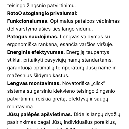
teisingo žingsnio patvirtinimu.
RotoQ stoglangio privalumai:
Funkcionalumas.
Optimalus patalpos vėdinimas
dėl varstymo ašies ties lango viduriu.
Patogus naudojimas.
Lengvas valdymas su
ergonomiška rankena, esančia varčios viršuje.
Energinis efektyvumas.
Energiją taupantys
stiklai, pritaikyti pasyviųjų namų standartams,
garantuoja optimalią temperatūrą Jūsų name ir
mažesnius šildymo kaštus.
Lengvas montavimas.
Novatoriška „click“
sistema su garsiniu kiekvieno teisingo žingsnio
patvirtinimu reiškia greitą, efektyvų ir saugų
montavimą.
Jūsų palėpės apšvietimas.
Didelis langų dydžių
pasirinkimas pagal Jūsų individualius poreikius,