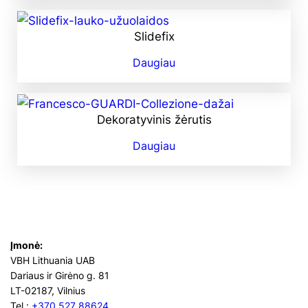
Slidefix
Daugiau
Dekoratyvinis žėrutis
Daugiau
Įmonė:
VBH Lithuania UAB
Dariaus ir Girėno g. 81
LT-02187, Vilnius
Tel.:
+370 527 88624