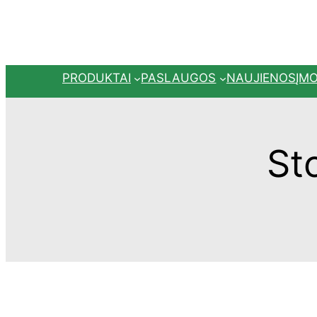
Eiti
prie
turinio
PRODUKTAI
PASLAUGOS
NAUJIENOS
ĮM
St