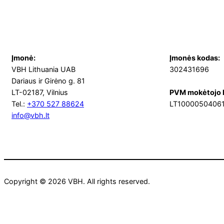
Įmonė:
Įmonės kodas:
VBH Lithuania UAB
302431696
Dariaus ir Girėno g. 81
LT-02187, Vilnius
PVM mokėtojo 
Tel.:
+370 527 88624
LT1000050406
info@vbh.lt
Copyright © 2026 VBH. All rights reserved.