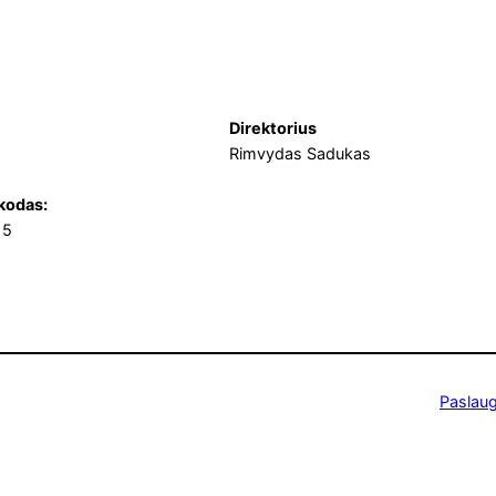
Direktorius
Rimvydas Sadukas
kodas:
15
Paslau