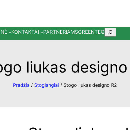
P
ONĖ
KONTAKTAI
PARTNERIAMS
GREENTEQ
a
i
e
ogo liukas designo
š
k
a
Pradžia
/
Stoglangiai
/ Stogo liukas designo R2