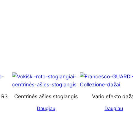
 R3
Centrinės ašies stoglangis
Vario efekto daža
Daugiau
Daugiau