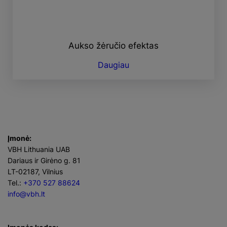
Aukso žėručio efektas
Daugiau
Įmonė:
VBH Lithuania UAB
Dariaus ir Girėno g. 81
LT-02187, Vilnius
Tel.:
+370 527 88624
info@vbh.lt