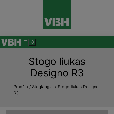
Eiti
prie
turinio
P
a
i
Stogo liukas
e
š
Designo R3
k
a
Pradžia
/
Stoglangiai
/ Stogo liukas Designo
R3