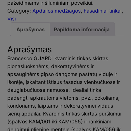
pažeidimams ir šiluminiam poveikiui.
Category:
Apdailos medžiagos
, 
Fasadiniai tinkai
, 
Visi
Aprašymas
Papildoma informacija
Aprašymas
Francesco GUARDI kvarcinis tinkas skirtas
plonasluoksnėms, dekoratyvinėms ir
apsauginėms gipso dangoms pastatų viduje ir
išorėje, įskaitant ištisus fasadus vienbučiuose ir
daugiabučiuose namuose. Idealiai tinka
padengti apkrautoms vietoms, pvz., cokoliams,
koridoriams, laiptams ir dekoratyvinei vidaus
sienų apdailai. Kvarcinis tinkas skirtas purškimui
(spalvos KAM/001 iki KAM/055) ir rankiniam
dengimui plienine mentele (spalvos KAM/056 iki