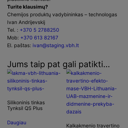
Turite klausimų?
Chemijos produktų vadybininkas – technologas
Ivan Andrijevskij
Tel. :
+370 5 2788250
Mob:
+370 613 82167
El. paštas:
ivan@staging.vbh.lt
Jums taip pat gali patikti…
Silikoninis tinkas
Tynksil QS Plus
Daugiau
Kalkakmenio travertino