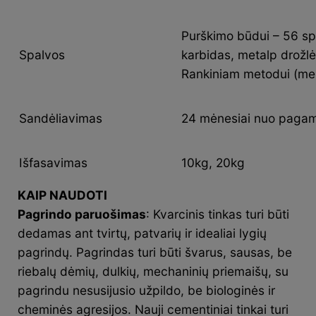
Purškimo būdui – 56 spa
Spalvos
karbidas, metalp drožlės
Rankiniam metodui (ment
Sandėliavimas
24 mėnesiai nuo pagami
Išfasavimas
10kg, 20kg
KAIP NAUDOTI
Pagrindo paruošimas
: Kvarcinis tinkas turi būti
dedamas ant tvirtų, patvarių ir idealiai lygių
pagrindų. Pagrindas turi būti švarus, sausas, be
riebalų dėmių, dulkių, mechaninių priemaišų, su
pagrindu nesusijusio užpildo, be biologinės ir
cheminės agresijos. Nauji cementiniai tinkai turi