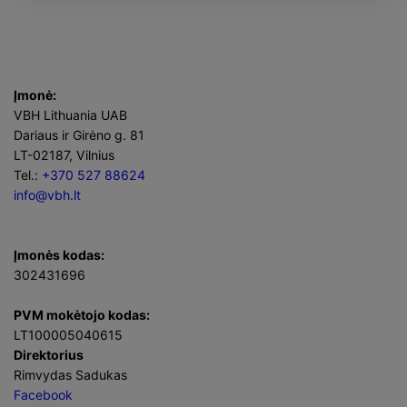
Įmonė:
VBH Lithuania UAB
Dariaus ir Girėno g. 81
LT-02187, Vilnius
Tel.:
+370 527 88624
info@vbh.lt
Įmonės kodas:
302431696
PVM mokėtojo kodas:
LT100005040615
Direktorius
Rimvydas Sadukas
Facebook