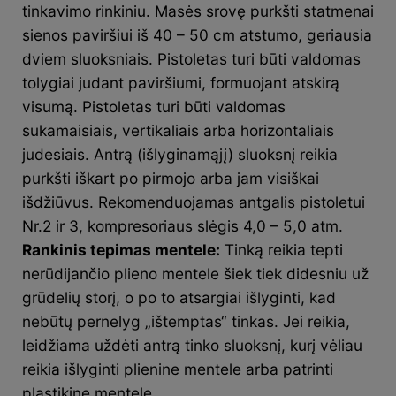
tinkavimo rinkiniu. Masės srovę purkšti statmenai
sienos paviršiui iš 40 – 50 cm atstumo, geriausia
dviem sluoksniais. Pistoletas turi būti valdomas
tolygiai judant paviršiumi, formuojant atskirą
visumą. Pistoletas turi būti valdomas
sukamaisiais, vertikaliais arba horizontaliais
judesiais. Antrą (išlyginamąjį) sluoksnį reikia
purkšti iškart po pirmojo arba jam visiškai
išdžiūvus. Rekomenduojamas antgalis pistoletui
Nr.2 ir 3, kompresoriaus slėgis 4,0 – 5,0 atm.
Rankinis tepimas mentele:
Tinką reikia tepti
nerūdijančio plieno mentele šiek tiek didesniu už
grūdelių storį, o po to atsargiai išlyginti, kad
nebūtų pernelyg „ištemptas“ tinkas. Jei reikia,
leidžiama uždėti antrą tinko sluoksnį, kurį vėliau
reikia išlyginti plienine mentele arba patrinti
plastikine mentele.