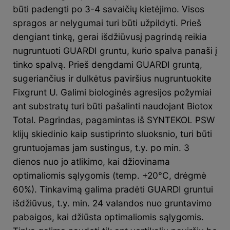
būti padengti po 3-4 savaičių kietėjimo. Visos
spragos ar nelygumai turi būti užpildyti. Prieš
dengiant tinką, gerai išdžiūvusį pagrindą reikia
nugruntuoti GUARDI gruntu, kurio spalva panaši į
tinko spalvą. Prieš dengdami GUARDI gruntą,
sugeriančius ir dulkėtus paviršius nugruntuokite
Fixgrunt U. Galimi biologinės agresijos požymiai
ant substratų turi būti pašalinti naudojant Biotox
Total. Pagrindas, pagamintas iš SYNTEKOL PSW
klijų skiedinio kaip sustiprinto sluoksnio, turi būti
gruntuojamas jam sustingus, t.y. po min. 3
dienos nuo jo atlikimo, kai džiovinama
optimaliomis sąlygomis (temp. +20°C, drėgmė
60%). Tinkavimą galima pradėti GUARDI gruntui
išdžiūvus, t.y. min. 24 valandos nuo gruntavimo
pabaigos, kai džiūsta optimaliomis sąlygomis.