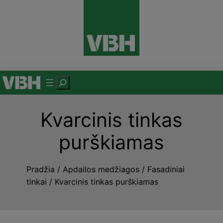
Eiti
prie
turinio
P
a
i
Kvarcinis tinkas
e
š
purškiamas
k
a
Pradžia
/
Apdailos medžiagos
/
Fasadiniai
tinkai
/ Kvarcinis tinkas purškiamas