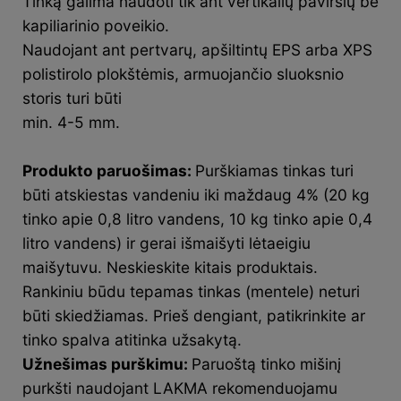
Tinką galima naudoti tik ant vertikalių paviršių be
kapiliarinio poveikio.
Naudojant ant pertvarų, apšiltintų EPS arba XPS
polistirolo plokštėmis, armuojančio sluoksnio
storis turi būti
min. 4-5 mm.
Produkto paruošimas:
Purškiamas tinkas turi
būti atskiestas vandeniu iki maždaug 4% (20 kg
tinko apie 0,8 litro vandens, 10 kg tinko apie 0,4
litro vandens) ir gerai išmaišyti lėtaeigiu
maišytuvu. Neskieskite kitais produktais.
Rankiniu būdu tepamas tinkas (mentele) neturi
būti skiedžiamas. Prieš dengiant, patikrinkite ar
tinko spalva atitinka užsakytą.
Užnešimas purškimu:
Paruoštą tinko mišinį
purkšti naudojant LAKMA rekomenduojamu